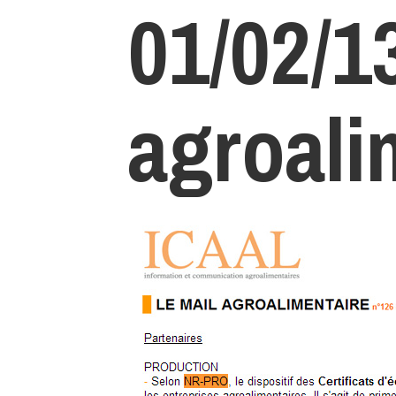
01/02/13
agroali