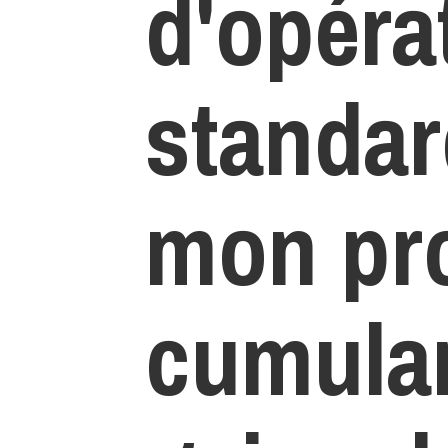
d'opéra
standar
mon pro
cumulan