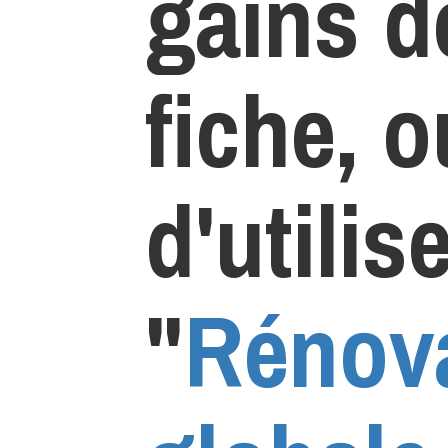
gains d
fiche, o
d'utilis
"
Rénov