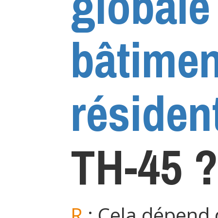
globale
bâtimen
résident
TH-45 ?
R
: Cela dépend d