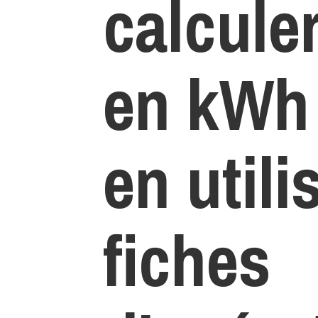
calcule
en kWh
en utili
fiches