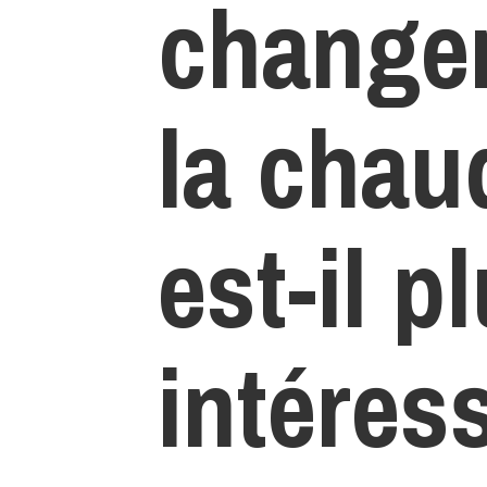
change
la chaud
est-il p
intéres