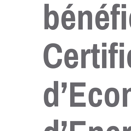
bénéfi
Certif
d’Eco