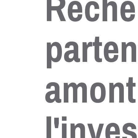
Reche
parten
amont
l'inve